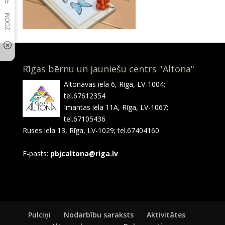
Rīgas bērnu un jauniešu centrs "Altona"
Altonavas iela 6, Rīga, LV-1004;
tel.67612354
Imantas iela 11A, Rīga, LV-1067;
tel.67105436
Ruses iela 13, Rīga, LV-1029; tel.67404160
E-pasts:
pbjcaltona@riga.lv
Pulciņi
Nodarbību saraksts
Aktivitātes