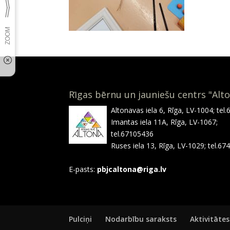
Rīgas bērnu un jauniešu centrs "Alt
Altonavas iela 6, Rīga, LV-1004; tel
Imantas iela 11A, Rīga, LV-1067;
tel.67105436
Ruses iela 13, Rīga, LV-1029; tel.6
E-pasts:
pbjcaltona@riga.lv
Pulciņi
Nodarbību saraksts
Aktivitātes