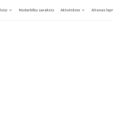
lciņi
Nodarbību saraksts
Aktivitātes
Altonas le