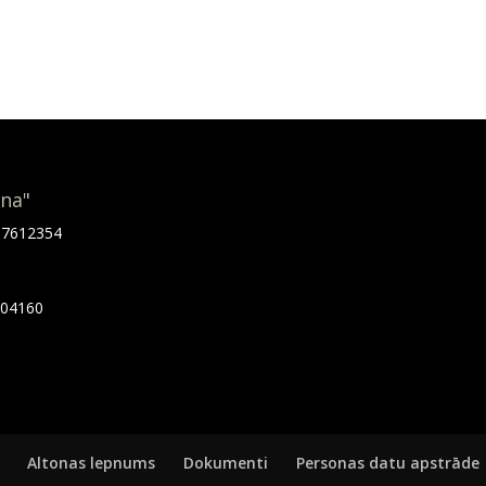
ona"
.67612354
7404160
Altonas lepnums
Dokumenti
Personas datu apstrāde