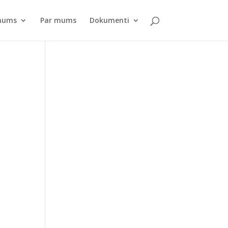
pnums
Par mums
Dokumenti