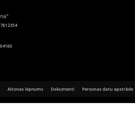
ona"
.67612354
7404160
Altonas lepnums
Dokumenti
Personas datu apstrāde