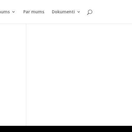
pnums
Par mums
Dokumenti