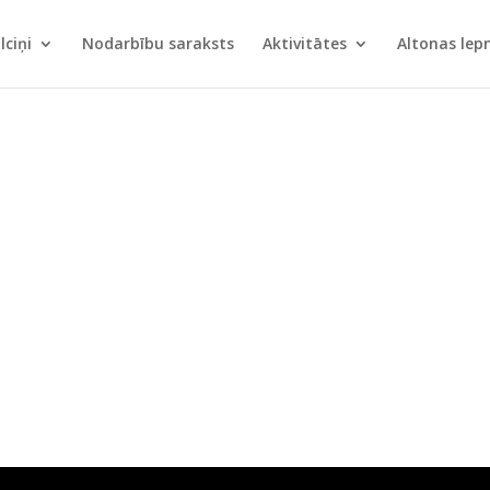
lciņi
Nodarbību saraksts
Aktivitātes
Altonas le