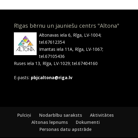
Rīgas bērnu un jauniešu centrs "Altona"
Altonavas iela 6, Rīga, LV-1004;
tel.67612354
Imantas iela 11A, Rīga, LV-1067;
tel.67105436
Ruses iela 13, Rīga, LV-1029; tel.67404160
E-pasts:
pbjcaltona@riga.lv
Pulciņi
Nodarbību saraksts
Aktivitātes
Altonas lepnums
Dokumenti
Personas datu apstrāde