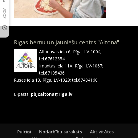
Rīgas bērnu un jauniešu centrs "Altona"
Altonavas iela 6, Rīga, LV-1004;
tel.67612354
Imantas iela 11A, Rīga, LV-1067;
tel.67105436
Ruses iela 13, Rīga, LV-1029; tel.67404160
E-pasts:
pbjcaltona@riga.lv
Pulciņi
Nodarbību saraksts
Aktivitātes