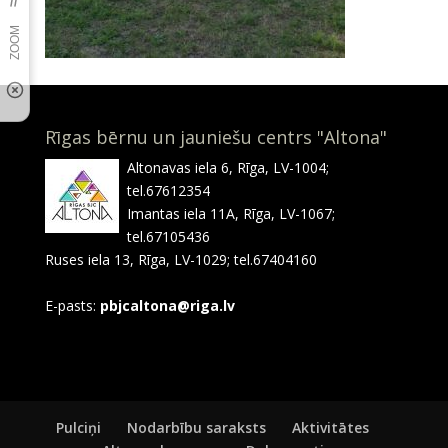
Rīgas bērnu un jauniešu centrs "Altona"
Altonavas iela 6, Rīga, LV-1004;
tel.67612354
Imantas iela 11A, Rīga, LV-1067;
tel.67105436
Ruses iela 13, Rīga, LV-1029; tel.67404160
E-pasts:
pbjcaltona@riga.lv
Pulciņi
Nodarbību saraksts
Aktivitātes