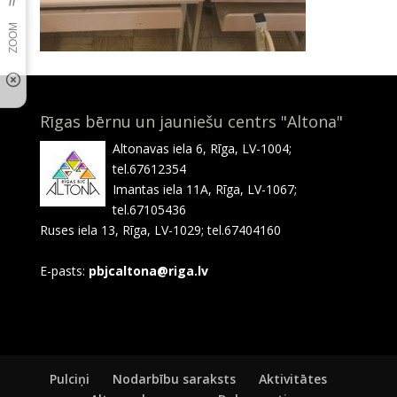
Rīgas bērnu un jauniešu centrs "Altona"
Altonavas iela 6, Rīga, LV-1004;
tel.67612354
Imantas iela 11A, Rīga, LV-1067;
tel.67105436
Ruses iela 13, Rīga, LV-1029; tel.67404160
E-pasts:
pbjcaltona@riga.lv
Pulciņi
Nodarbību saraksts
Aktivitātes