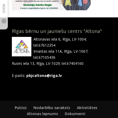
Rīgas bērnu un jauniešu centrs "Altona"
Altonavas iela 6, Rīga, LV-1004;
tel.67612354
Imantas iela 11A, Rīga, LV-1067;
tel.67105436
Ruses iela 13, Rīga, LV-1029; tel.67404160
E-pasts:
pbjcaltona@riga.lv
Pulciņi
Nodarbību saraksts
Aktivitātes
Altonas lepnums
Dokumenti