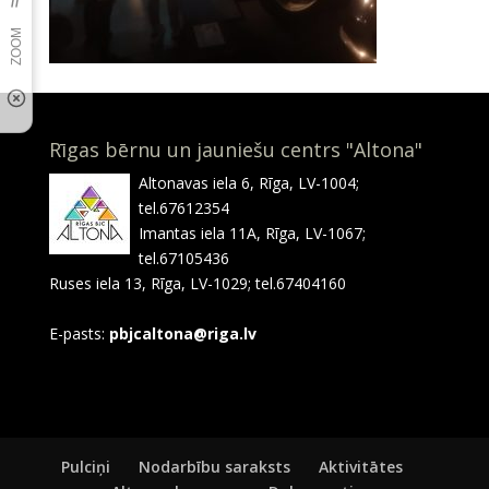
Rīgas bērnu un jauniešu centrs "Altona"
Altonavas iela 6, Rīga, LV-1004;
tel.67612354
Imantas iela 11A, Rīga, LV-1067;
tel.67105436
Ruses iela 13, Rīga, LV-1029; tel.67404160
E-pasts:
pbjcaltona@riga.lv
Pulciņi
Nodarbību saraksts
Aktivitātes