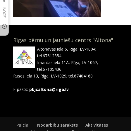
Rīgas bērnu un jauniešu centrs "Altona"
Altonavas iela 6, Rīga, LV-1004;
tel.67612354
Imantas iela 11A, Rīga, LV-1067;
tel.67105436
Ruses iela 13, Rīga, LV-1029; tel.67404160
E-pasts:
pbjcaltona@riga.lv
Pulciņi
Nodarbību saraksts
Aktivitātes