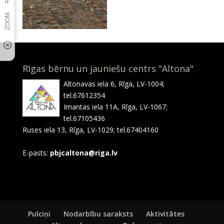
Rīgas bērnu un jauniešu centrs "Altona"
Altonavas iela 6, Rīga, LV-1004;
tel.67612354
Imantas iela 11A, Rīga, LV-1067;
tel.67105436
Ruses iela 13, Rīga, LV-1029; tel.67404160
E-pasts:
pbjcaltona@riga.lv
Pulciņi
Nodarbību saraksts
Aktivitātes