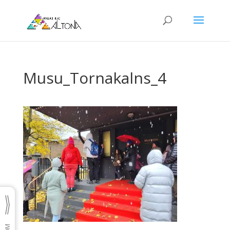
Musu_Tornakalns_4