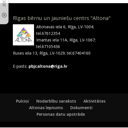
Rīgas bērnu un jauniešu centrs "Altona"
Altonavas iela 6, Rīga, LV-1004;
tel.67612354
Imantas iela 11A, Rīga, LV-1067;
tel.67105436
Ruses iela 13, Rīga, LV-1029; tel.67404160
E-pasts:
pbjcaltona@riga.lv
Pulciņi
Nodarbību saraksts
Aktivitātes
Altonas lepnums
Dokumenti
Personas datu apstrāde