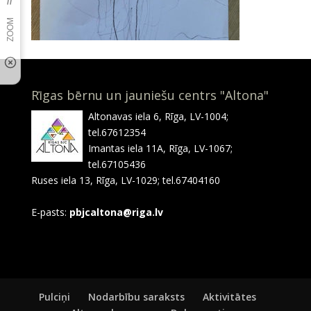
Rīgas bērnu un jauniešu centrs "Altona"
Altonavas iela 6, Rīga, LV-1004;
tel.67612354
Imantas iela 11A, Rīga, LV-1067;
tel.67105436
Ruses iela 13, Rīga, LV-1029; tel.67404160
E-pasts:
pbjcaltona@riga.lv
Pulciņi
Nodarbību saraksts
Aktivitātes