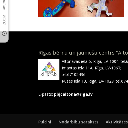
Rīgas bērnu un jauniešu centrs "Alt
Altonavas iela 6, Rīga, LV-1004; tel
Imantas iela 11A, Rīga, LV-1067;
tel.67105436
Ruses iela 13, Rīga, LV-1029; tel.6
E-pasts:
pbjcaltona@riga.lv
Pulciņi
Nodarbību saraksts
Aktivitātes