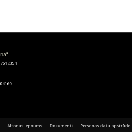
ona"
.67612354
7404160
Altonas lepnums
Dokumenti
Personas datu apstrāde