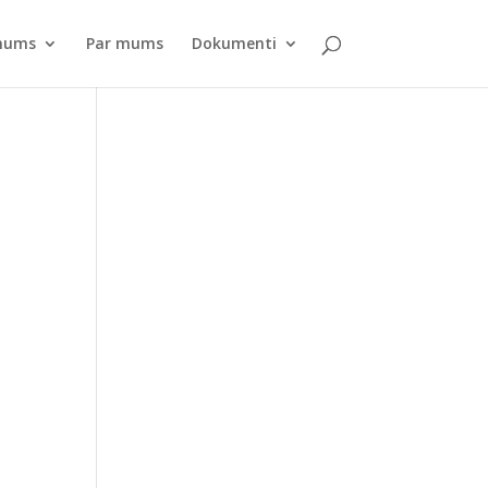
pnums
Par mums
Dokumenti