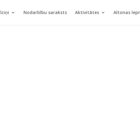
lciņi
Nodarbību saraksts
Aktivitātes
Altonas le