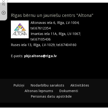
Rīgas bērnu un jauniešu centrs "Altona"
Altonavas iela 6, Rīga, LV-1004;
tel.67612354
Imantas iela 11A, Rīga, LV-1067;
tel.67105436
Ruses iela 13, Rīga, LV-1029; tel.67404160
E-pasts:
pbjcaltona@riga.lv
Pulciņi
Nodarbību saraksts
Aktivitātes
Altonas lepnums
Dokumenti
Personas datu apstrāde