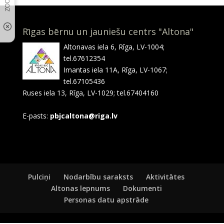
Rīgas bērnu un jauniešu centrs "Altona"
Altonavas iela 6, Rīga, LV-1004;
tel.67612354
Imantas iela 11A, Rīga, LV-1067;
tel.67105436
Ruses iela 13, Rīga, LV-1029; tel.67404160
E-pasts:
pbjcaltona@riga.lv
Pulciņi
Nodarbību saraksts
Aktivitātes
Altonas lepnums
Dokumenti
Personas datu apstrāde