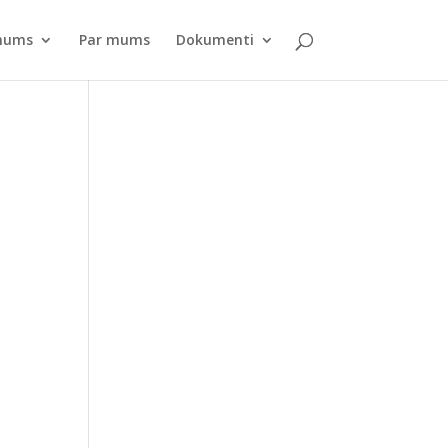
pnums
Par mums
Dokumenti