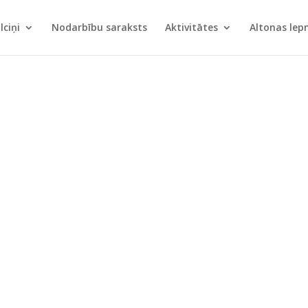
lciņi
Nodarbību saraksts
Aktivitātes
Altonas le