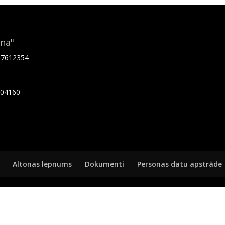
ona"
.67612354
7404160
Altonas lepnums
Dokumenti
Personas datu apstrāde