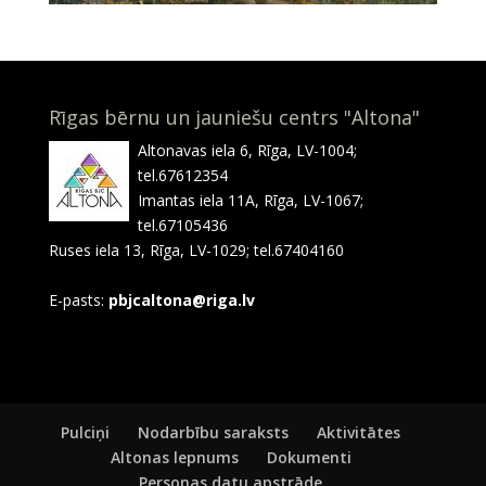
Rīgas bērnu un jauniešu centrs "Altona"
Altonavas iela 6, Rīga, LV-1004;
tel.67612354
Imantas iela 11A, Rīga, LV-1067;
tel.67105436
Ruses iela 13, Rīga, LV-1029; tel.67404160
E-pasts:
pbjcaltona@riga.lv
Pulciņi
Nodarbību saraksts
Aktivitātes
Altonas lepnums
Dokumenti
Personas datu apstrāde