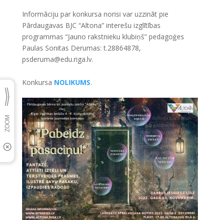
Informāciju par konkursa norisi var uzzināt pie
Pārdaugavas BJC “Altona” interešu izglītības
programmas “Jauno rakstnieku klubiņš” pedagoģes
Paulas Sonitas Derumas: t.28864878,
psderuma@edu.riga.lv.
Konkursa
NOLIKUMS
.