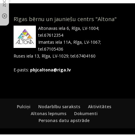
Rīgas bērnu un jauniešu centrs "Altona"
Altonavas iela 6, Rīga, LV-1004;
tel.67612354
Imantas iela 11A, Rīga, LV-1067;
tel.67105436
Ruses iela 13, Rīga, LV-1029; tel.67404160
E-pasts:
pbjcaltona@riga.lv
Pulciņi
Nodarbību saraksts
Aktivitātes
Altonas lepnums
Dokumenti
Personas datu apstrāde