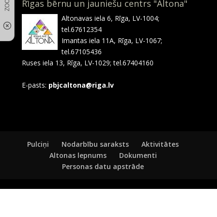
Rīgas bērnu un jauniešu centrs "Altona"
Altonavas iela 6, Rīga, LV-1004;
tel.67612354
Imantas iela 11A, Rīga, LV-1067;
tel.67105436
Ruses iela 13, Rīga, LV-1029; tel.67404160
E-pasts:
pbjcaltona@riga.lv
Pulciņi
Nodarbību saraksts
Aktivitātes
Altonas lepnums
Dokumenti
Personas datu apstrāde