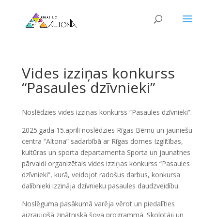
Vides izziņas konkurss
“Pasaules dzīvnieki”
Noslēdzies vides izziņas konkurss “Pasaules dzīvnieki”.
2025.gada 15.aprīlī noslēdzies Rīgas Bērnu un jauniešu
centra “Altona” sadarbībā ar Rīgas domes Izglītības,
kultūras un sporta departamenta Sporta un jaunatnes
pārvaldi organizētais vides izziņas konkurss “Pasaules
dzīvnieki”, kurā, veidojot radošus darbus, konkursa
dalībnieki izzināja dzīvnieku pasaules daudzveidību.
Noslēguma pasākumā varēja vērot un piedalīties
aizraujošā zinātniskā šova programmā. Skolotāji un