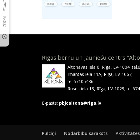
Rīgas bērnu un jauniešu centrs "Alt
Altonavas iela 6, Rīga, LV-1004; tel
Imantas iela 11A, Rīga, LV-1067;
tel.67105436
Ruses iela 13, Rīga, LV-1029; tel.6
E-pasts:
pbjcaltona@riga.lv
Pulciņi
Nodarbību saraksts
Aktivitātes