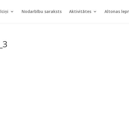
lciņi
Nodarbību saraksts
Aktivitātes
Altonas le
_3