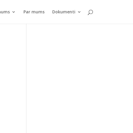
pnums
Par mums
Dokumenti