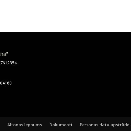
ona"
.67612354
7404160
Altonas lepnums
Dokumenti
Personas datu apstrāde