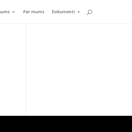
pnums
Par mums
Dokumenti