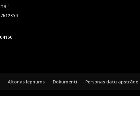
ona"
.67612354
7404160
Altonas lepnums
Dokumenti
Personas datu apstrāde