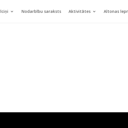
lciņi
Nodarbību saraksts
Aktivitātes
Altonas le