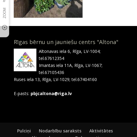
Rīgas bērnu un jauniešu centrs "Altona"
Altonavas iela 6, Rīga, LV-1004;
tel.67612354
Imantas iela 11A, Rīga, LV-1067;
tel.67105436
Ruses iela 13, Rīga, LV-1029; tel.67404160
E-pasts:
pbjcaltona@riga.lv
Pulciņi
Nodarbību saraksts
Aktivitātes