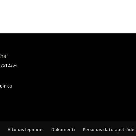
ona"
.67612354
7404160
Altonas lepnums
Dokumenti
Personas datu apstrāde