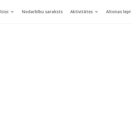
lciņi
Nodarbību saraksts
Aktivitātes
Altonas le