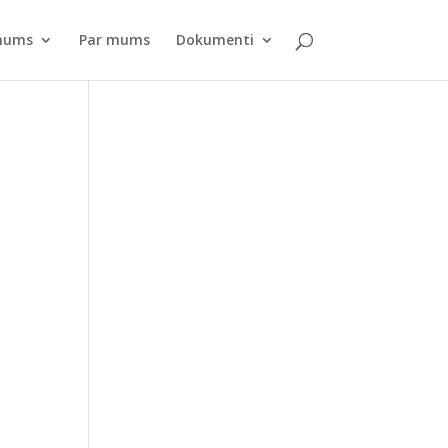
pnums
Par mums
Dokumenti