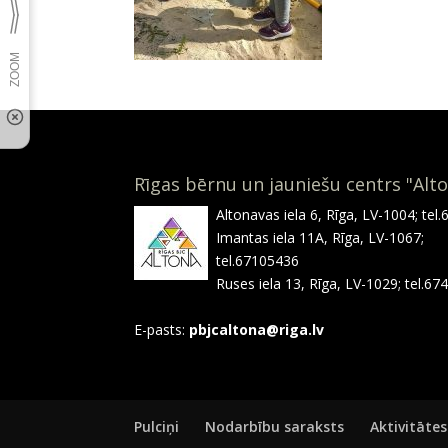
Rīgas bērnu un jauniešu centrs "Alt
Altonavas iela 6, Rīga, LV-1004; tel
Imantas iela 11A, Rīga, LV-1067;
tel.67105436
Ruses iela 13, Rīga, LV-1029; tel.6
E-pasts:
pbjcaltona@riga.lv
Pulciņi
Nodarbību saraksts
Aktivitātes