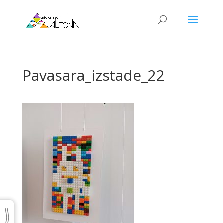
Pavasara_izstade_22