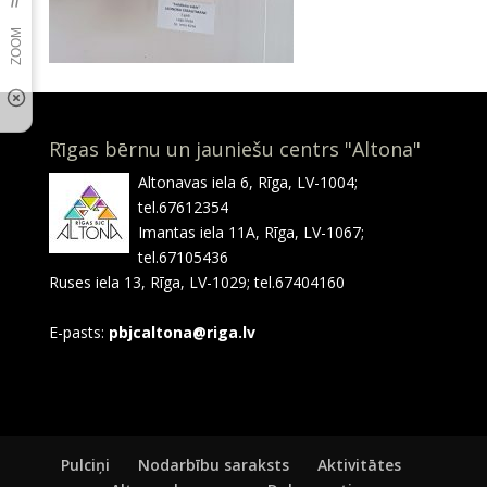
Rīgas bērnu un jauniešu centrs "Altona"
Altonavas iela 6, Rīga, LV-1004;
tel.67612354
Imantas iela 11A, Rīga, LV-1067;
tel.67105436
Ruses iela 13, Rīga, LV-1029; tel.67404160
E-pasts:
pbjcaltona@riga.lv
Pulciņi
Nodarbību saraksts
Aktivitātes