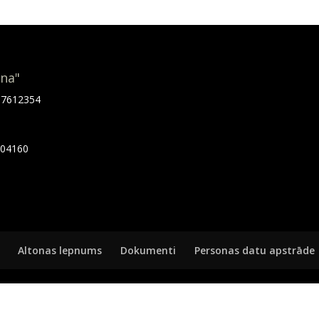
ona"
.67612354
7404160
Altonas lepnums
Dokumenti
Personas datu apstrāde