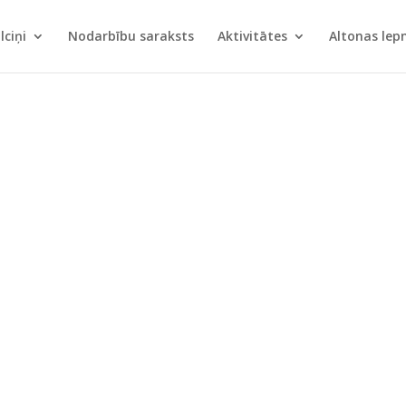
lciņi
Nodarbību saraksts
Aktivitātes
Altonas le