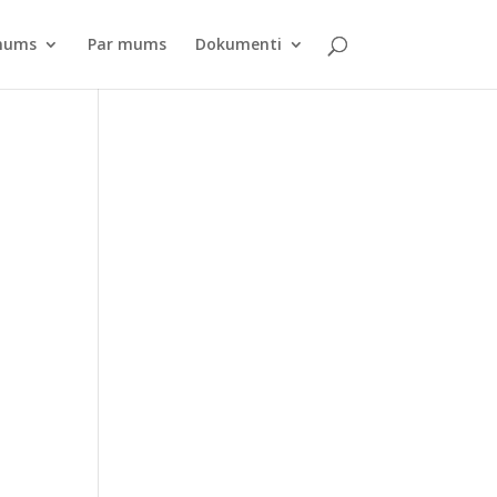
pnums
Par mums
Dokumenti