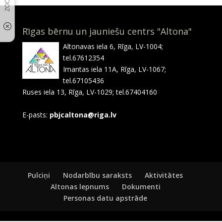
Rīgas bērnu un jauniešu centrs "Altona"
Altonavas iela 6, Rīga, LV-1004;
tel.67612354
Imantas iela 11A, Rīga, LV-1067;
tel.67105436
Ruses iela 13, Rīga, LV-1029; tel.67404160
E-pasts:
pbjcaltona@riga.lv
Pulciņi
Nodarbību saraksts
Aktivitātes
Altonas lepnums
Dokumenti
Personas datu apstrāde