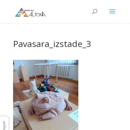
Pavasara_izstade_3