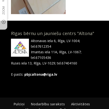
Rīgas bērnu un jauniešu centrs "Altona"
Altonavas iela 6, Rīga, LV-1004;
tel.67612354
Imantas iela 11A, Rīga, LV-1067;
tel.67105436
Ruses iela 13, Rīga, LV-1029; tel.67404160
E-pasts:
pbjcaltona@riga.lv
Pulciņi
Nodarbību saraksts
Aktivitātes