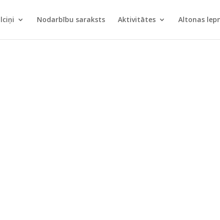
lciņi
Nodarbību saraksts
Aktivitātes
Altonas le