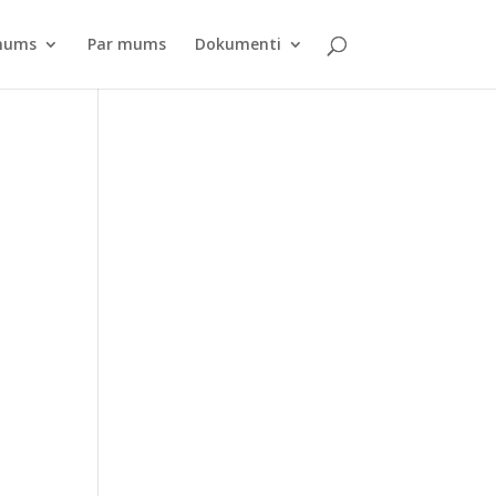
pnums
Par mums
Dokumenti