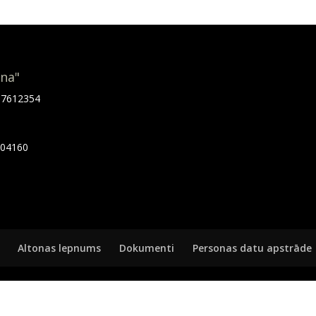
ona"
.67612354
7404160
Altonas lepnums
Dokumenti
Personas datu apstrāde