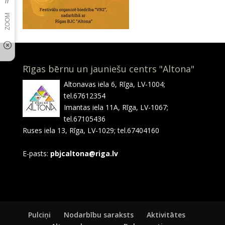
Rīgas bērnu un jauniešu centrs "Altona"
Altonavas iela 6, Rīga, LV-1004;
tel.67612354
Imantas iela 11A, Rīga, LV-1067;
tel.67105436
Ruses iela 13, Rīga, LV-1029; tel.67404160
E-pasts:
pbjcaltona@riga.lv
Pulciņi
Nodarbību saraksts
Aktivitātes