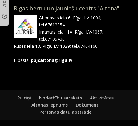
Rīgas bērnu un jauniešu centrs "Altona"
Altonavas iela 6, Rīga, LV-1004;
tel.67612354
Imantas iela 11A, Rīga, LV-1067;
tel.67105436
Ruses iela 13, Rīga, LV-1029; tel.67404160
E-pasts:
pbjcaltona@riga.lv
Pulciņi
Nodarbību saraksts
Aktivitātes
Altonas lepnums
Dokumenti
Personas datu apstrāde