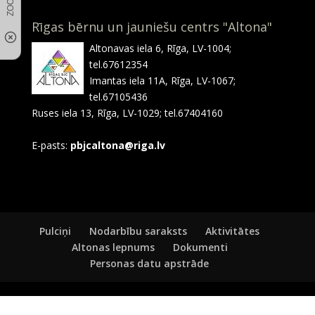
Rīgas bērnu un jauniešu centrs "Altona"
Altonavas iela 6, Rīga, LV-1004;
tel.67612354
Imantas iela 11A, Rīga, LV-1067;
tel.67105436
Ruses iela 13, Rīga, LV-1029; tel.67404160
E-pasts:
pbjcaltona@riga.lv
Pulciņi
Nodarbību saraksts
Aktivitātes
Altonas lepnums
Dokumenti
Personas datu apstrāde