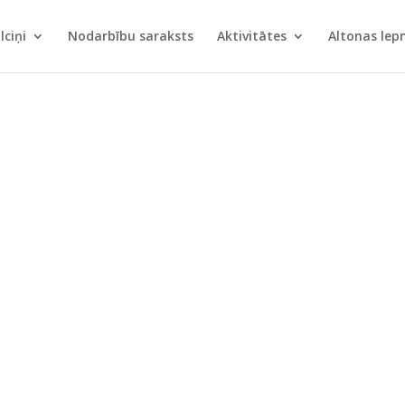
lciņi
Nodarbību saraksts
Aktivitātes
Altonas le