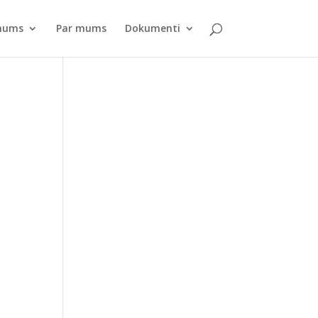
pnums
Par mums
Dokumenti