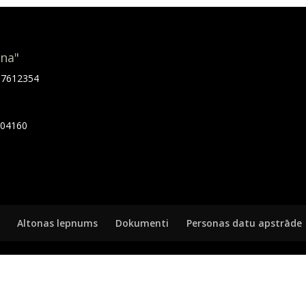
ona"
.67612354
7404160
Altonas lepnums
Dokumenti
Personas datu apstrāde