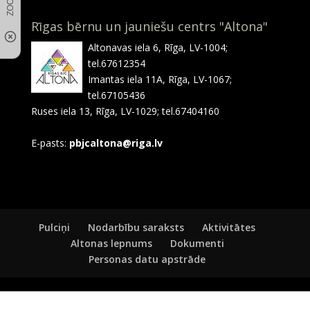
Rīgas bērnu un jauniešu centrs "Altona"
Altonavas iela 6, Rīga, LV-1004;
tel.67612354
Imantas iela 11A, Rīga, LV-1067;
tel.67105436
Ruses iela 13, Rīga, LV-1029; tel.67404160
E-pasts:
pbjcaltona@riga.lv
Pulciņi
Nodarbību saraksts
Aktivitātes
Altonas lepnums
Dokumenti
Personas datu apstrāde