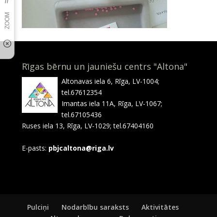
Rīgas bērnu un jauniešu centrs "Altona"
Altonavas iela 6, Rīga, LV-1004;
tel.67612354
Imantas iela 11A, Rīga, LV-1067;
tel.67105436
Ruses iela 13, Rīga, LV-1029; tel.67404160
E-pasts:
pbjcaltona@riga.lv
Pulciņi
Nodarbību saraksts
Aktivitātes