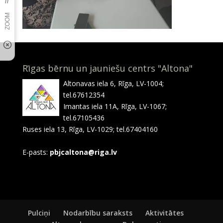
Rīgas bērnu un jauniešu centrs "Altona"
Altonavas iela 6, Rīga, LV-1004;
tel.67612354
Imantas iela 11A, Rīga, LV-1067;
tel.67105436
Ruses iela 13, Rīga, LV-1029; tel.67404160
E-pasts:
pbjcaltona@riga.lv
Pulciņi
Nodarbību saraksts
Aktivitātes