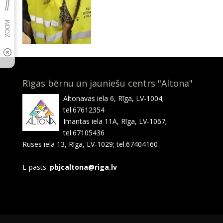
Rīgas bērnu un jauniešu centrs "Altona"
Altonavas iela 6, Rīga, LV-1004;
tel.67612354
Imantas iela 11A, Rīga, LV-1067;
tel.67105436
Ruses iela 13, Rīga, LV-1029; tel.67404160
E-pasts:
pbjcaltona@riga.lv