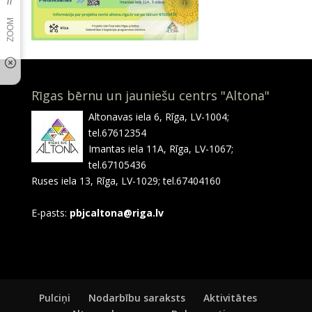
Rīgas bērnu un jauniešu centrs "Altona"
Altonavas iela 6, Rīga, LV-1004;
tel.67612354
Imantas iela 11A, Rīga, LV-1067;
tel.67105436
Ruses iela 13, Rīga, LV-1029; tel.67404160
E-pasts:
pbjcaltona@riga.lv
Pulciņi
Nodarbību saraksts
Aktivitātes