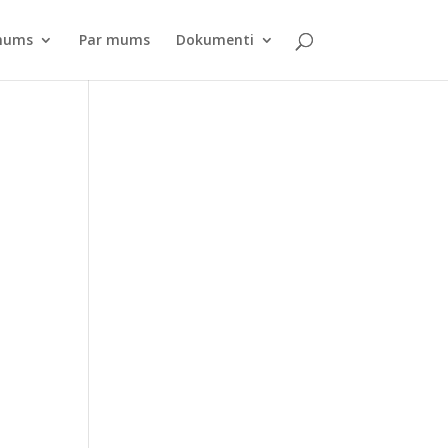
pnums
Par mums
Dokumenti