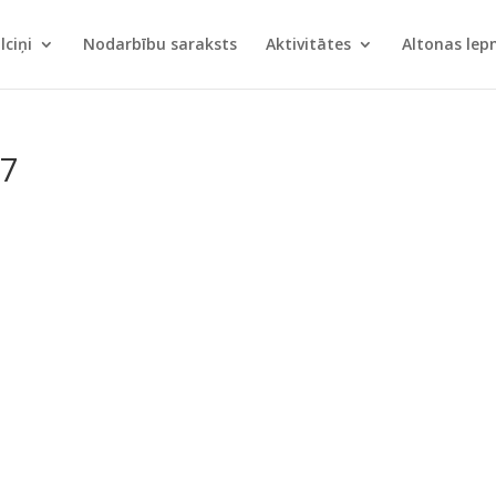
lciņi
Nodarbību saraksts
Aktivitātes
Altonas le
_7