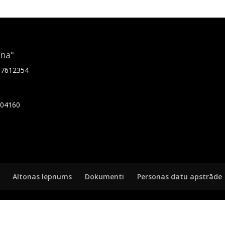
ona"
.67612354
7404160
Altonas lepnums
Dokumenti
Personas datu apstrāde