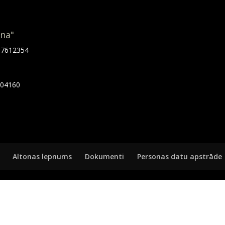
ona"
.67612354
7404160
Altonas lepnums
Dokumenti
Personas datu apstrāde