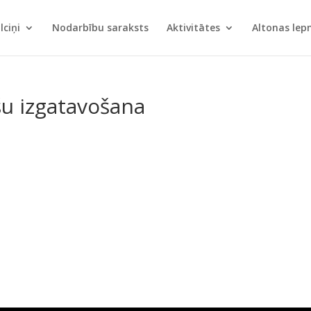
lciņi
Nodarbību saraksts
Aktivitātes
Altonas le
šu izgatavošana