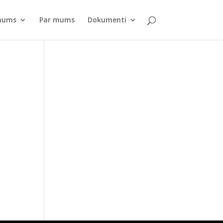
pnums
Par mums
Dokumenti