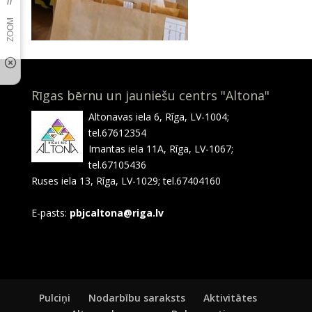
Rīgas bērnu un jauniešu centrs "Altona"
Altonavas iela 6, Rīga, LV-1004;
tel.67612354
Imantas iela 11A, Rīga, LV-1067;
tel.67105436
Ruses iela 13, Rīga, LV-1029; tel.67404160
E-pasts:
pbjcaltona@riga.lv
Pulciņi
Nodarbību saraksts
Aktivitātes