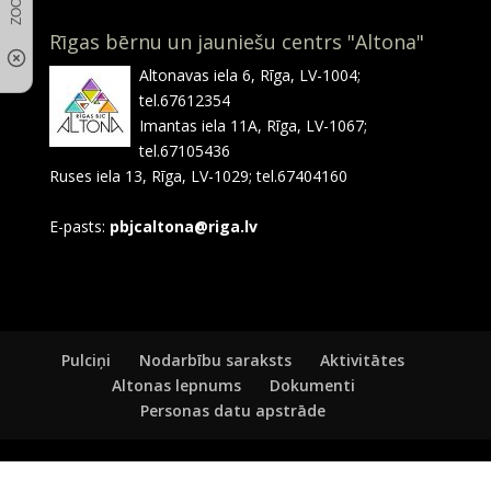
Rīgas bērnu un jauniešu centrs "Altona"
Altonavas iela 6, Rīga, LV-1004;
tel.67612354
Imantas iela 11A, Rīga, LV-1067;
tel.67105436
Ruses iela 13, Rīga, LV-1029; tel.67404160
E-pasts:
pbjcaltona@riga.lv
Pulciņi
Nodarbību saraksts
Aktivitātes
Altonas lepnums
Dokumenti
Personas datu apstrāde