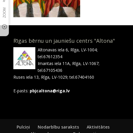
Rīgas bērnu un jauniešu centrs "Altona"
Altonavas iela 6, Rīga, LV-1004;
tel.67612354
Imantas iela 11A, Rīga, LV-1067;
tel.67105436
Ruses iela 13, Rīga, LV-1029; tel.67404160
E-pasts:
pbjcaltona@riga.lv
Pulciņi
Nodarbību saraksts
Aktivitātes