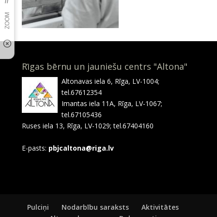
Rīgas bērnu un jauniešu centrs "Altona"
Altonavas iela 6, Rīga, LV-1004;
tel.67612354
Imantas iela 11A, Rīga, LV-1067;
tel.67105436
Ruses iela 13, Rīga, LV-1029; tel.67404160
E-pasts:
pbjcaltona@riga.lv
Pulciņi
Nodarbību saraksts
Aktivitātes