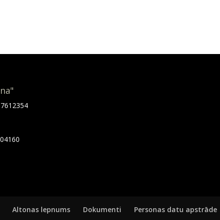
ona"
.67612354
7404160
Altonas lepnums
Dokumenti
Personas datu apstrāde