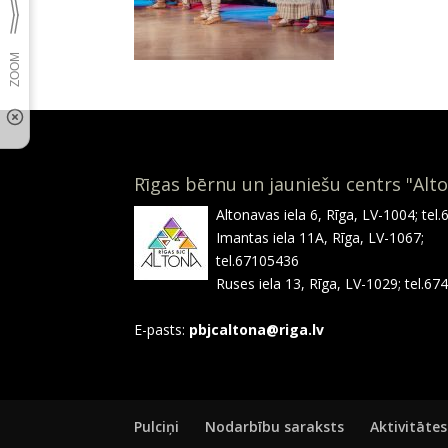
Rīgas bērnu un jauniešu centrs "Alt
Altonavas iela 6, Rīga, LV-1004; tel
Imantas iela 11A, Rīga, LV-1067;
tel.67105436
Ruses iela 13, Rīga, LV-1029; tel.6
E-pasts:
pbjcaltona@riga.lv
Pulciņi
Nodarbību saraksts
Aktivitātes