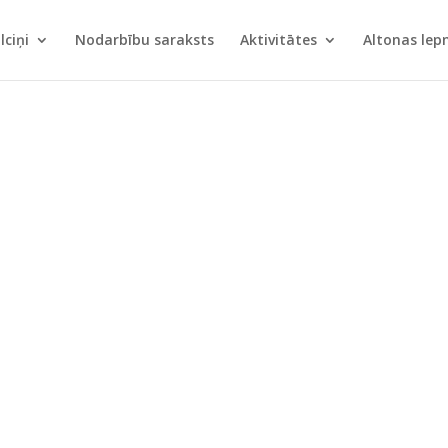
lciņi
Nodarbību saraksts
Aktivitātes
Altonas le