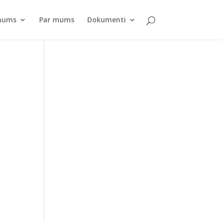
pnums
Par mums
Dokumenti