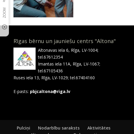
Rīgas bērnu un jauniešu centrs "Altona"
Altonavas iela 6, Rīga, LV-1004;
tel.67612354
Imantas iela 11A, Rīga, LV-1067;
tel.67105436
Ruses iela 13, Rīga, LV-1029; tel.67404160
E-pasts:
pbjcaltona@riga.lv
Pulciņi
Nodarbību saraksts
Aktivitātes