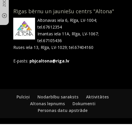
Rīgas bērnu un jauniešu centrs "Altona"
Altonavas iela 6, Rīga, LV-1004;
tel.67612354
Imantas iela 11A, Rīga, LV-1067;
tel.67105436
Ruses iela 13, Rīga, LV-1029; tel.67404160
E-pasts:
pbjcaltona@riga.lv
Pulciņi
Nodarbību saraksts
Aktivitātes
Altonas lepnums
Dokumenti
Personas datu apstrāde