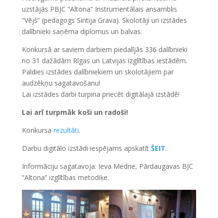
uzstājās PBJC ”Altona” Instrumentālais ansamblis
“Vējš” (pedagogs Sintija Grava). Skolotāji un izstādes
dalībnieki saņēma diplomus un balvas.
Konkursā ar saviem darbiem piedalījās 336 dalībnieki
no 31 dažādām Rīgas un Latvijas izglītības iestādēm.
Paldies izstādes dalībniekiem un skolotājiem par
audzēkņu sagatavošanu!
Lai izstādes darbi turpina priecēt digitālajā izstādē!
Lai arī turpmāk koši un radoši!
Konkursa
rezultāti
.
Darbu digitālo izstādi iespējams apskatīt
ŠEIT
.
Informāciju sagatavoja: Ieva Medne, Pārdaugavas BJC
“Altona” izglītības metodiķe.