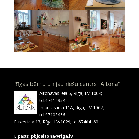
Rīgas bērnu un jauniešu centrs "Altona"
Altonavas iela 6, Rīga, LV-1004;
tel.67612354
Imantas iela 11A, Rīga, LV-1067;
tel.67105436
Ruses iela 13, Rīga, LV-1029; tel.67404160
E-pasts:
pbjcaltona@riga.lv