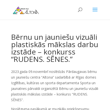
Bērnu un jauniešu vizuāli
plastiskās mākslas darbu
izstāde – konkurss
“RUDENS. SĒNES.”
2023.gada 09.novembrī noslēdzās Pārdaugavas bērnu
un jauniešu centra “Altona” sadarbībā ar Rīgas domes
Izglītības, kultūras un sporta departamenta Sporta un
jaunatnes pārvaldi organizētā Bērnu un jauniešu vizuāli
plastiskās mākslas izstāde – konkurss “RUDENS.
SĒNES”.
Noslēguma pasākumā ar muzikālu priekšnesumu