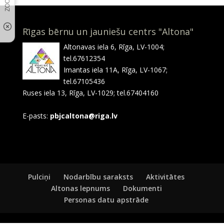
Rīgas bērnu un jauniešu centrs "Altona"
Altonavas iela 6, Rīga, LV-1004;
tel.67612354
Imantas iela 11A, Rīga, LV-1067;
tel.67105436
Ruses iela 13, Rīga, LV-1029; tel.67404160
E-pasts:
pbjcaltona@riga.lv
Pulciņi
Nodarbību saraksts
Aktivitātes
Altonas lepnums
Dokumenti
Personas datu apstrāde